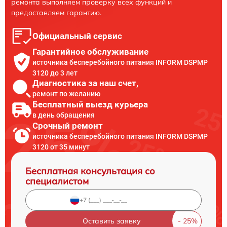
ремонта выполняем проверку всех функций и
предоставляем гарантию.
Официальный сервис
Гарантийное обслуживание
источника бесперебойного питания INFORM DSPMP
3120 до 3 лет
Диагностика за наш счет,
ремонт по желанию
Бесплатный выезд курьера
в день обращения
Срочный ремонт
источника бесперебойного питания INFORM DSPMP
3120 от 35 минут
Бесплатная консультация со
специалистом
Оставить заявку